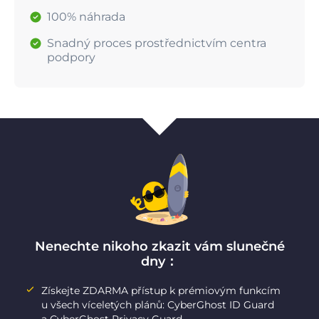
100% náhrada
Snadný proces prostřednictvím centra
podpory
Nenechte nikoho zkazit vám slunečné
dny：
Získejte ZDARMA přístup k prémiovým funkcím
u všech víceletých plánů: CyberGhost ID Guard