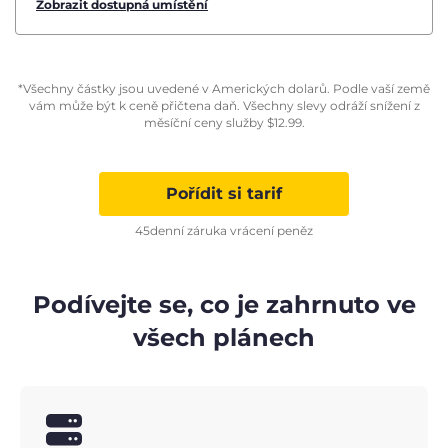
Zobrazit dostupná umístění
*Všechny částky jsou uvedené v Amerických dolarů. Podle vaší země
vám může být k ceně přičtena daň. Všechny slevy odráží snížení z
měsíční ceny služby
$
12.99
.
Pořídit si tarif
45denní záruka vrácení peněz
Podívejte se, co je zahrnuto ve
všech plánech