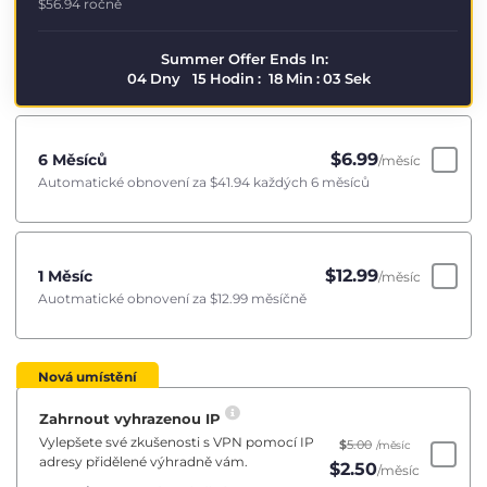
$56.94
ročně
Summer Offer Ends In:
04
Dny
15
Hodin
:
18
Min
:
02
Sek
$
6.99
6 Měsíců
/měsíc
Automatické obnovení za
$41.94
každých 6 měsíců
$
12.99
1 Měsíc
/měsíc
Auotmatické obnovení za
$12.99
měsíčně
Nová umístění
Zahrnout vyhrazenou IP
Vylepšete své zkušenosti s VPN pomocí IP
$
5.00
/měsíc
adresy přidělené výhradně vám.
$
2.50
/měsíc