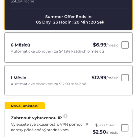
$56.94
ročně
Summer Offer Ends In:
05
Dny
23
Hodin
:
20
Min
:
19
Sek
$
6.99
6 Měsíců
/měsíc
Automatické obnovení za
$41.94
každých 6 měsíců
$
12.99
1 Měsíc
/měsíc
Auotmatické obnovení za
$12.99
měsíčně
Nová umístění
Zahrnout vyhrazenou IP
Vylepšete své zkušenosti s VPN pomocí IP
$
5.00
/měsíc
adresy přidělené výhradně vám.
$
2.50
/měsíc