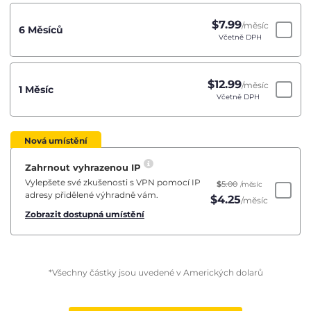
$
7.99
/měsíc
6 Měsíců
Včetně DPH
$
12.99
/měsíc
1 Měsíc
Včetně DPH
Nová umístění
Zahrnout vyhrazenou IP
Vylepšete své zkušenosti s VPN pomocí IP
$
5.00
/měsíc
adresy přidělené výhradně vám.
$
4.25
/měsíc
Zobrazit dostupná umístění
*Všechny částky jsou uvedené v Amerických dolarů