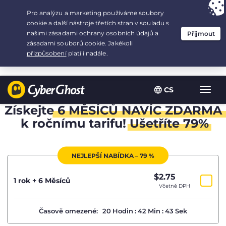
Your choice:
The Best Deal
for 1.5-years at $
2.75
/month
CS
Zobra
navig
Získejte
6 MĚSÍCŮ NAVÍC ZDARMA
k ročnímu tarifu!
Ušetříte 79%
NEJLEPŠÍ NABÍDKA – 79 %
$
2.75
/měsíc
1 rok + 6 Měsíců
Včetně DPH
Časově omezené:
20
Hodin
:
42
Min
:
43
Sek