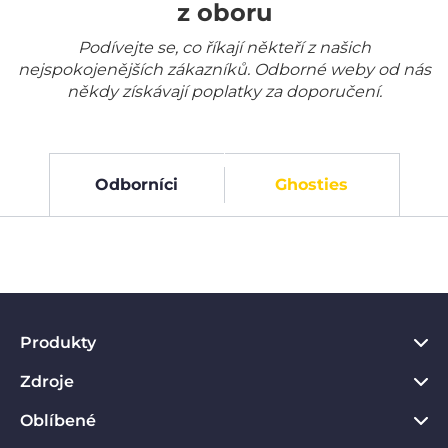
z oboru
Podívejte se, co říkají někteří z našich
nejspokojenějších zákazníků. Odborné weby od nás
někdy získávají poplatky za doporučení.
Odborníci
Ghosties
Produkty
Zdroje
VPN pro PC
VPN pro Chrome
Oblíbené
Co je to VPN