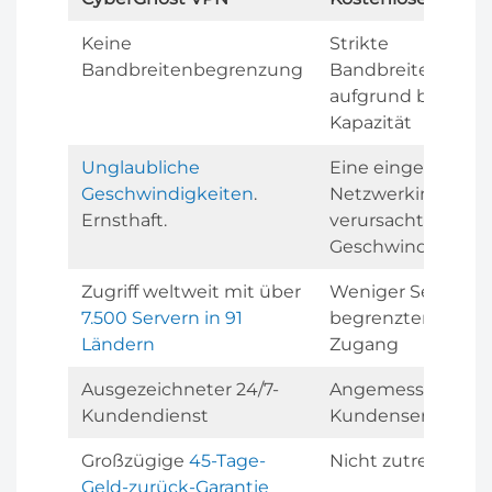
Keine
Strikte
Bandbreitenbegrenzung
Bandbreitenbesc
aufgrund begrenz
Kapazität
Unglaubliche
Eine eingeschrän
Geschwindigkeiten
.
Netzwerkinfrastru
Ernsthaft.
verursacht langs
Geschwindigkeite
Zugriff weltweit mit über
Weniger Server b
7.500 Servern in 91
begrenzten regio
Ländern
Zugang
Ausgezeichneter 24/7-
Angemessener
Kundendienst
Kundenservice, 
Großzügige
45-Tage-
Nicht zutreffend
Geld-zurück-Garantie