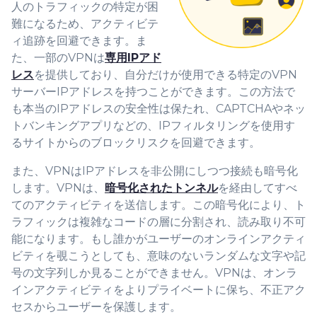
人のトラフィックの特定が困
難になるため、アクティビテ
ィ追跡を回避できます。ま
た、一部のVPNは
専用IPアド
レス
を提供しており、自分だけが使用できる特定のVPN
サーバーIPアドレスを持つことができます。この方法で
も本当のIPアドレスの安全性は保たれ、CAPTCHAやネッ
トバンキングアプリなどの、IPフィルタリングを使用す
るサイトからのブロックリスクを回避できます。
また、VPNはIPアドレスを非公開にしつつ接続も暗号化
します。VPNは、
暗号化されたトンネル
を経由してすべ
てのアクティビティを送信します。この暗号化により、ト
ラフィックは複雑なコードの層に分割され、読み取り不可
能になります。もし誰かがユーザーのオンラインアクティ
ビティを覗こうとしても、意味のないランダムな文字や記
号の文字列しか見ることができません。VPNは、オンラ
インアクティビティをよりプライベートに保ち、不正アク
セスからユーザーを保護します。