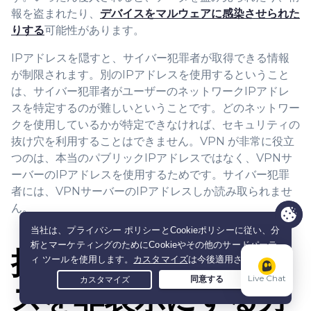
報を盗まれたり、
デバイスをマルウェアに感染させられた
りする
可能性があります。
IPアドレスを隠すと、サイバー犯罪者が取得できる情報
が制限されます。別のIPアドレスを使用するということ
は、サイバー犯罪者がユーザーのネットワークIPアドレ
スを特定するのが難しいということです。どのネットワー
クを使用しているかが特定できなければ、セキュリティの
抜け穴を利用することはできません。VPN が非常に役立
つのは、本当のパブリックIPアドレスではなく、VPNサ
ーバーのIPアドレスを使用するためです。サイバー犯罪
者には、VPNサーバーのIPアドレスしか読み取られませ
ん。
携帯電話のIPアドレ
Live Chat
スを非表示にする方