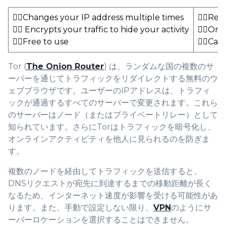
👍🏻Changes your IP address multiple times
👎🏻Red
👍🏻 Encrypts your traffic to hide your activity
👎🏻Onl
👍🏻Free to use
👎🏻Can
Tor (
The Onion Router
) は、ランダムな国の複数のサ
ーバーを通じてトラフィックをリダイレクトする無料のウ
ェブブラウザです。ユーザーのIPアドレスは、トラフィ
ックが通過するすべてのサーバーで変更されます。これら
のサーバーはノード（またはプライベートリレー）として
知られています。さらにTorはトラフィックを暗号化し、
オンラインアクティビティを他人に見られるのを防ぎま
す。
複数のノードを経由してトラフィックを送信すると、
DNSリクエストが宛先に到達するまでの移動距離が長く
なるため、インターネット速度が影響を受ける可能性があ
ります。また、手動で設定しない限り、
VPN
のようにサ
ーバーロケーションを選択することはできません。