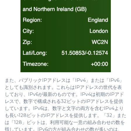
また、パブリックIPアドレスは「IPv4」または「IPv6」
としても識別されます。これらはIPアドレスの世代を表
しており、IPv6が最新のものです。IPv4は初期のIPアド
レスで、数字で構成される32ビットのIPアドレスを提供
しています。IPv6は、数字と文字の両方を含むIPv4より
も長い128ビットのIPアドレスを提供します。「32」また
は「128」ビットは、利用可能な一意の組み合わせの数を
指しています。IPv6の方が組み合わせの数が多いのは、