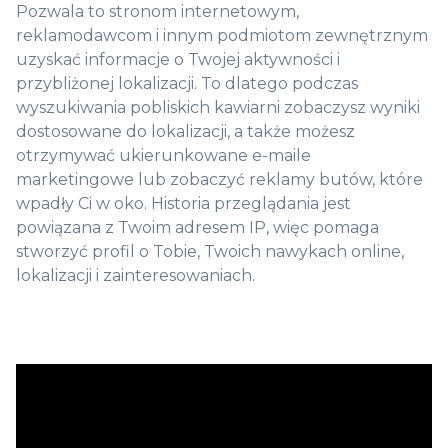
Pozwala to stronom internetowym,
reklamodawcom i innym podmiotom zewnętrznym
uzyskać informacje o Twojej aktywności i
przybliżonej lokalizacji. To dlatego podczas
wyszukiwania pobliskich kawiarni zobaczysz wyniki
dostosowane do lokalizacji, a także możesz
otrzymywać ukierunkowane e-maile
marketingowe lub zobaczyć reklamy butów, które
wpadły Ci w oko. Historia przeglądania jest
powiązana z Twoim adresem IP, więc pomaga
stworzyć profil o Tobie, Twoich nawykach online,
lokalizacji i zainteresowaniach.