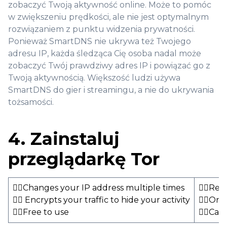
zobaczyć Twoją aktywność online. Może to pomóc
w zwiększeniu prędkości, ale nie jest optymalnym
rozwiązaniem z punktu widzenia prywatności.
Ponieważ SmartDNS nie ukrywa też Twojego
adresu IP, każda śledząca Cię osoba nadal może
zobaczyć Twój prawdziwy adres IP i powiązać go z
Twoją aktywnością. Większość ludzi używa
SmartDNS do gier i streamingu, a nie do ukrywania
tożsamości.
4. Zainstaluj
przeglądarkę Tor
👍🏻Changes your IP address multiple times
👎🏻Red
👍🏻 Encrypts your traffic to hide your activity
👎🏻Onl
👍🏻Free to use
👎🏻Can