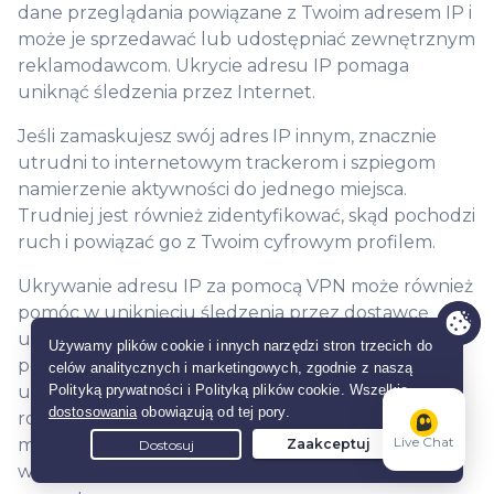
dane przeglądania powiązane z Twoim adresem IP i
może je sprzedawać lub udostępniać zewnętrznym
reklamodawcom. Ukrycie adresu IP pomaga
uniknąć śledzenia przez Internet.
Jeśli zamaskujesz swój adres IP innym, znacznie
utrudni to internetowym trackerom i szpiegom
namierzenie aktywności do jednego miejsca.
Trudniej jest również zidentyfikować, skąd pochodzi
ruch i powiązać go z Twoim cyfrowym profilem.
Ukrywanie adresu IP za pomocą VPN może również
pomóc w uniknięciu śledzenia przez dostawcę
usług internetowych. Ponieważ VPN szyfruje
połączenie przed wysłaniem żądań do dostawcy
usług internetowych, nie może on zobaczyć, co
robisz online. Jeśli nie widzi Twojej aktywności, nie
Live Chat
może powiązać jej z Twoim adresem IP, a im mniej
wie, tym mniej może udostępnić podmiotom