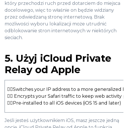
który przechodzi ruch przed dotarciem do miejsca
docelowego, więc to właśnie on będzie widziany
przez odwiedzaną stronę internetową. Brak
możliwości wyboru lokalizacji może utrudnić
odblokowanie stron internetowych w niektórych
sieciach.
5. Użyj iCloud Private
Relay od Apple
👍🏻Switches your IP address to a more generalized I
👍🏻 Encrypts your Safari traffic to keep web activity p
👍🏻Pre-installed to all iOS devices (iOS 15 and later)
Jeśli jesteś użytkownikiem iOS, masz jeszcze jedną
opcję. iCloud Private Relay od Apple to funkcja