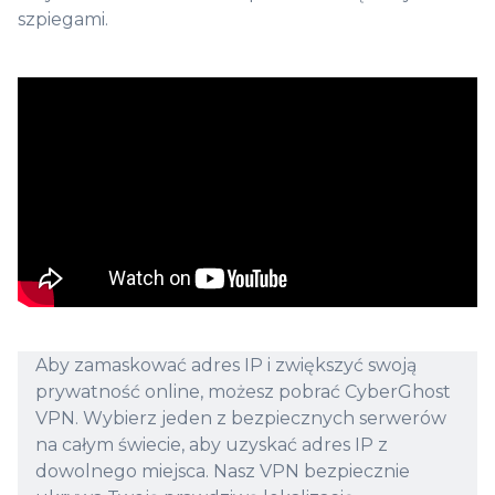
szpiegami.
Aby zamaskować adres IP i zwiększyć swoją
prywatność online, możesz pobrać CyberGhost
VPN. Wybierz jeden z bezpiecznych serwerów
na całym świecie, aby uzyskać adres IP z
dowolnego miejsca. Nasz VPN bezpiecznie