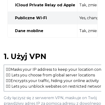
iCloud Private Relay od Apple
Tak, zmienia a
Publiczne Wi-Fi
Yes, changes 
Dane mobilne
Tak, zmienia 
1. Użyj VPN
👍🏻Masks your IP address to keep your location conc
👍🏻 Lets you choose from global server locations
👍🏻Encrypts your traffic, hiding your online activity
👍🏻 Lets you unblock websites on restricted network
Gdy łączysz się z serwerem VPN, maskuje on Twój
prawdziwy adres IP za pomocą adresu z dowolnego