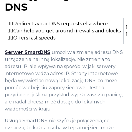
DNS
👍🏻Redirects your DNS requests elsewhere
👎
👍🏻Can help you get around firewalls and blocks
👎
👍🏻Offers fast speeds
Serwer SmartDNS
umożliwia zmianę adresu DNS
urządzenia na inną lokalizację. Nie zmienia to
adresu IP, ale wpływa na sposób, w jaki serwery
internetowe widzą adres IP. Strony internetowe
będą wyświetlać nową lokalizację DNS, co może
pomóc w obejściu zapory sieciowej. Jest to
przydatne, jeśli na przykład wyjeżdżasz za granicę,
ale nadal chcesz mieć dostęp do lokalnych
wiadomości w kraju.
Usługa SmartDNS nie szyfruje połączenia, co
oznacza, że każda osoba w tej samej sieci może