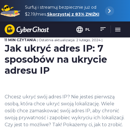
Surfuj i streamuj bezpiecznie już od
$2.19
/mies.
Skorzystaj z
83%
ZNIŻKI
PL
11 MIN CZYTANIA
| Ostatnia aktualizacja: 2 lutego, 2024 |
Jak ukryć adres IP: 7
sposobów na ukrycie
adresu IP
Chcesz ukryć swój adres IP? Nie jesteś pierwszą
osobą, która chce ukryć swoją lokalizację. Wiele
osób chce zamaskować swój adres IP, aby chronić
swoją prywatność i zapobiec wykryciu ich lokalizacji.
Czy jest to możliwe? Tak! Pokażemy ci, jak to zrobić.