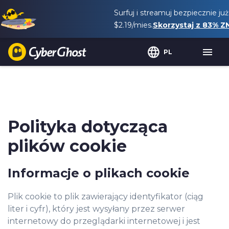
Surfuj i streamuj bezpiecznie ju
$2.19
/mies.
Skorzystaj z
83%
ZN
PL
Polityka dotycząca
plików cookie
Informacje o plikach cookie
Plik cookie to plik zawierający identyfikator (ciąg
liter i cyfr), który jest wysyłany przez serwer
internetowy do przeglądarki internetowej i jest