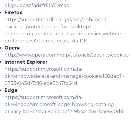
dk/guide/safari/sfri11471/mac
Firefox
https://support.mozilla.org/da/kb/enhanced-
tracking-protection-firefox-desktop?
redirectslug=enable-and-disable-cookies-website-
preferences&redirectlocale=da-DK
Opera
http://www.opera.com/help/tutorials/security/cookies
Internet Explorer
https://support.microsoft.com/da-
dk/windows/delete-and-manage-cookies-168dab11-
0753-043d-7c16-ede5947fc64d
Edge
https://support.microsoft.com/da-
dk/windows/microsoft-edge-browsing-data-og-
privacy-bb8174ba-9d73-dcf2-9b4a-c582b4e640dd