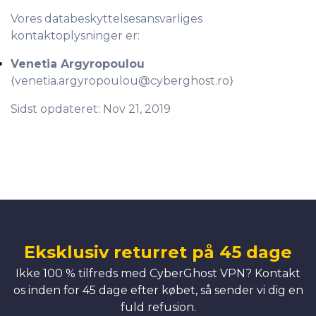
Vores databeskyttelsesansvarliges
kontaktoplysninger er:
Venetia Argyropoulou
⟨
venetia.argyropoulou@cyberghost.ro
⟩
Sidst opdateret: Nov 21, 2019
Eksklusiv returret på 45 dage
Ikke 100 % tilfreds med CyberGhost VPN? Kontakt
os inden for 45 dage efter købet, så sender vi dig en
fuld refusion.