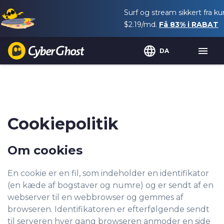
Surf og stream sikkert fra ku
$2.19
/md.
Få
83%
i RABAT
DA
Cookiepolitik
Om cookies
En cookie er en fil, som indeholder en identifikator
(en kæde af bogstaver og numre) og er sendt af en
webserver til en webbrowser og gemmes af
browseren. Identifikatoren er efterfølgende sendt
til serveren hver gang browseren anmoder en side