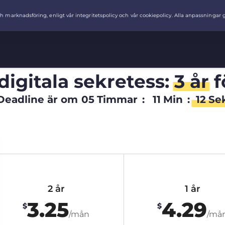
digitala sekretess:
3 år
f
Deadline är om
05
Timmar
:
11
Min
:
11
Se
2 år
1 år
3.25
4.29
$
$
/mån
/må