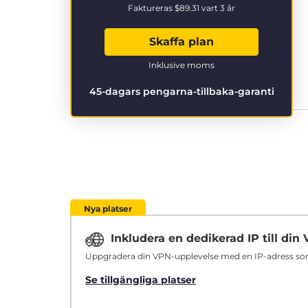
Faktureras
$89.31
vart 3 år
Skaffa plan
Inklusive moms
45-dagars pengarna-tillbaka-garanti
Nya platser
Inkludera en dedikerad IP till di
Uppgradera din VPN-upplevelse med en IP-adress som ä
Se tillgängliga platser