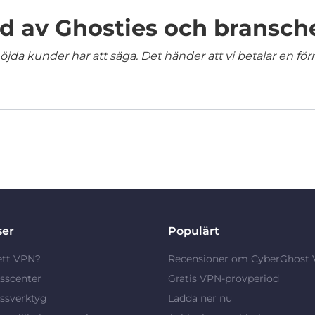
 av Ghosties och bransch
jda kunder har att säga. Det händer att vi betalar en förm
ser
Populärt
ett VPN?
Recensioner om CyberGhost
sscenter
Gratis VPN-provperiod
ssverktyg
Ladda ner nu