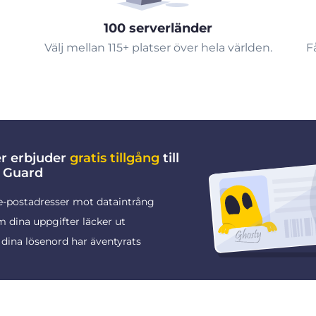
100 serverländer
Välj mellan 115+ platser över hela världen.
F
er erbjuder
gratis tillgång
till
 Guard
e-postadresser mot dataintrång
 dina uppgifter läcker ut
dina lösenord har äventyrats