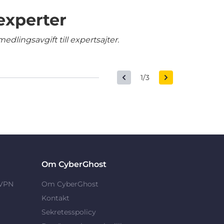
experter
edlingsavgift till expertsajter.
1/3
Om CyberGhost
 VPN
Om CyberGhost
Kontakt
Sekretesspolicy