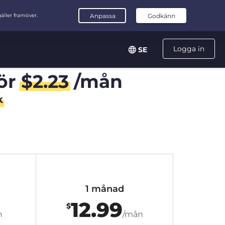
Logga in
SE
ör
$
2.23
/mån
k
1 månad
12.99
$
n
/mån