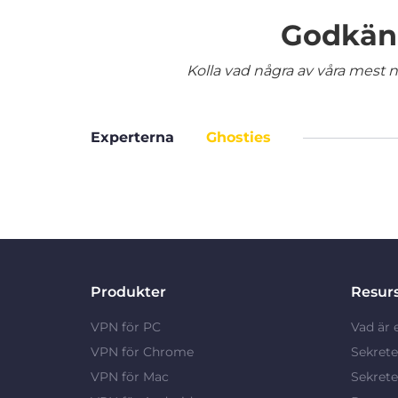
Godkänd
Kolla vad några av våra mest nö
Experterna
Ghosties
Produkter
Resur
VPN för PC
Vad är 
VPN för Chrome
Sekrete
VPN för Mac
Sekrete