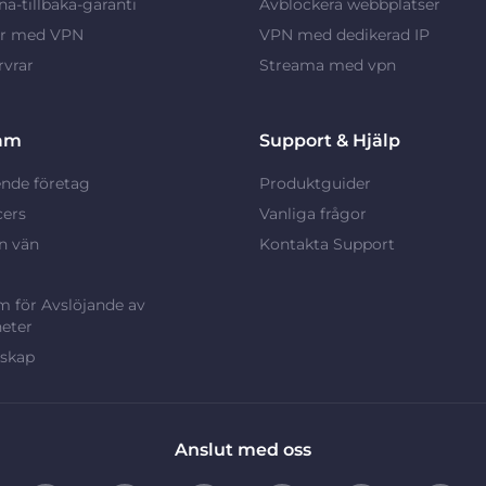
a-tillbaka-garanti
Avblockera webbplatser
ar med VPN
VPN med dedikerad IP
vrar
Streama med vpn
am
Support & Hjälp
nde företag
Produktguider
cers
Vanliga frågor
n vän
Kontakta Support
 för Avslöjande av
eter
rskap
Anslut med oss