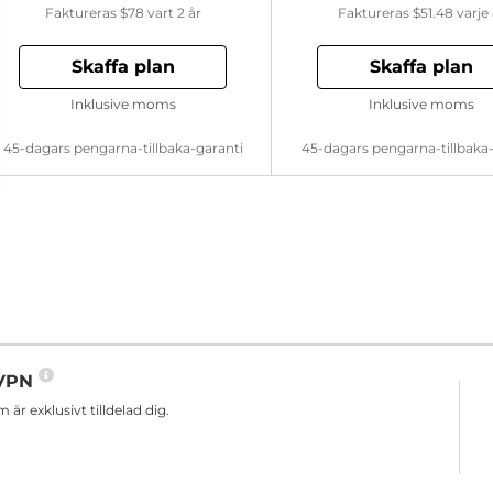
Faktureras
$78
vart 2 år
Faktureras
$51.48
varje 
Skaffa plan
Skaffa plan
Inklusive moms
Inklusive moms
45-dagars pengarna-tillbaka-garanti
45-dagars pengarna-tillbaka
n VPN
r exklusivt tilldelad dig.