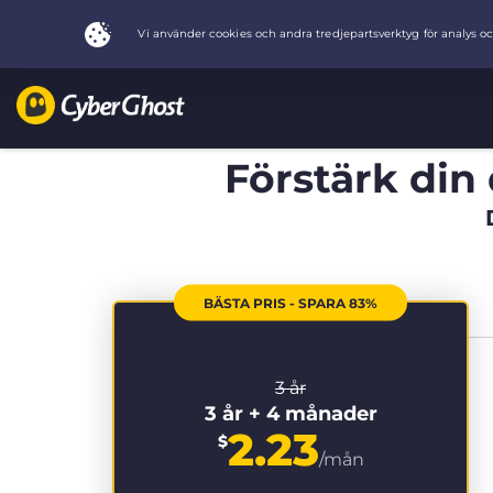
Förstärk din 
BÄSTA PRIS - SPARA 83%
3 år
3 år + 4 månader
2.23
$
/mån