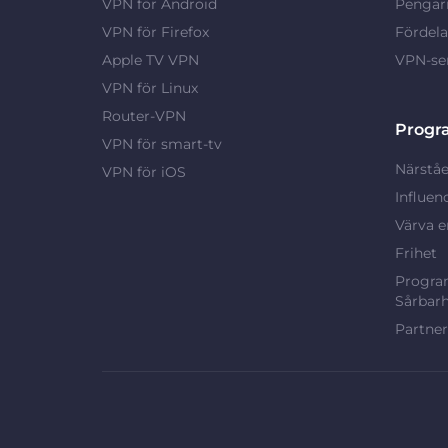
VPN för Android
Pengarn
VPN för Firefox
Fördel
Apple TV VPN
VPN-ser
VPN för Linux
Router-VPN
Progr
VPN för smart-tv
Närståe
VPN för iOS
Influen
Värva e
Frihet
Program
Sårbarh
Partne