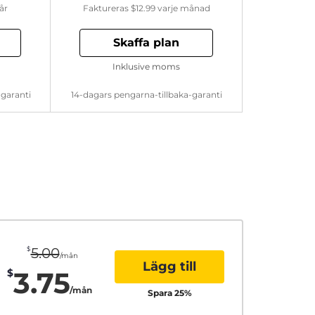
år
Faktureras
$12.99
varje månad
Skaffa plan
Inklusive moms
-garanti
14-dagars pengarna-tillbaka-garanti
$
5.00
/mån
Lägg till
3.75
$
/mån
Spara
25
%