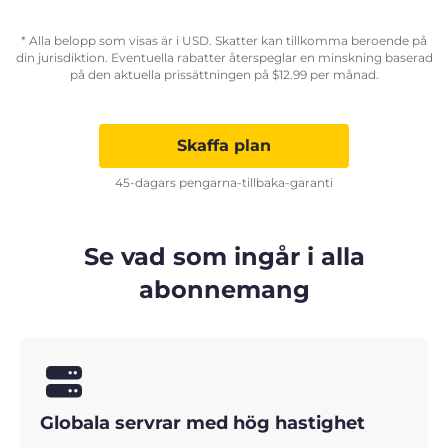
* Alla belopp som visas är i USD. Skatter kan tillkomma beroende på
din jurisdiktion. Eventuella rabatter återspeglar en minskning baserad
på den aktuella prissättningen på
$
12.99
per månad.
Skaffa plan
45-dagars pengarna-tillbaka-garanti
Se vad som ingår i alla
abonnemang
Globala servrar med hög hastighet