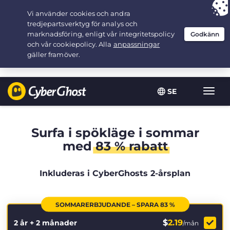
Your choice:
The Best Deal
for 2.1666666666667-years at $
2.19
/month
SE
Växla
navig
Surfa i spökläge i sommar
med
83 % rabatt
Inkluderas i CyberGhosts 2-årsplan
SOMMARERBJUDANDE – SPARA 83 %
$
2.19
2 år + 2 månader
/mån