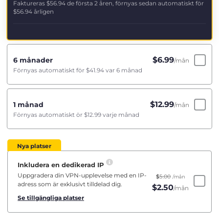
Faktureras
$56.94
de första 2 åren, förnyas sedan automatiskt för
$56.94
årligen
$
6.99
6 månader
/mån
Förnyas automatiskt för
$41.94
var 6 månad
$
12.99
1 månad
/mån
Förnyas automatiskt ör
$12.99
varje månad
Nya platser
Inkludera en dedikerad IP
Uppgradera din VPN-upplevelse med en IP-
$
5.00
/mån
adress som är exklusivt tilldelad dig.
$
2.50
/mån
Se tillgängliga platser