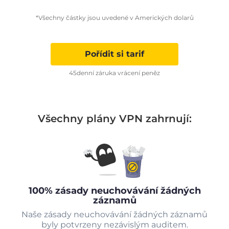
*Všechny částky jsou uvedené v Amerických dolarů
Pořídit si tarif
45denní záruka vrácení peněz
Všechny plány VPN zahrnují:
100% zásady neuchovávání žádných
záznamů
Naše zásady neuchovávání žádných záznamů
byly potvrzeny nezávislým auditem.