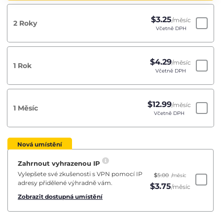
$
3.25
/měsíc
2 Roky
Včetně DPH
$
4.29
/měsíc
1 Rok
Včetně DPH
$
12.99
/měsíc
1 Měsíc
Včetně DPH
Nová umístění
Zahrnout vyhrazenou IP
Vylepšete své zkušenosti s VPN pomocí IP
$
5.00
/měsíc
adresy přidělené výhradně vám.
$
3.75
/měsíc
Zobrazit dostupná umístění