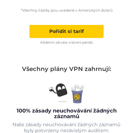
*Všechny částky jsou uvedené v Amerických dolarů
Pořídit si tarif
45denní záruka vrácení peněz
Všechny plány VPN zahrnují:
100% zásady neuchovávání žádných
záznamů
Naše zásady neuchovávání žádných záznamů
byly potvrzeny nezávislým auditem.