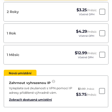
$
3.25
/měsíc
2 Roky
Včetně DPH
$
4.29
/měsíc
1 Rok
Včetně DPH
$
12.99
/měsíc
1 Měsíc
Včetně DPH
Nová umístění
Zahrnout vyhrazenou IP
Vylepšete své zkušenosti s VPN pomocí IP
$
5.00
/měsíc
adresy přidělené výhradně vám.
$
3.75
/měsíc
Zobrazit dostupná umístění