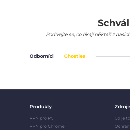
Schvál
Podívejte se, co říkají někteří z na
Odborníci
Ghosties
Produkty
Zdroj
VPN pro PC
Co je t
VPN pro Chrome
Ochran