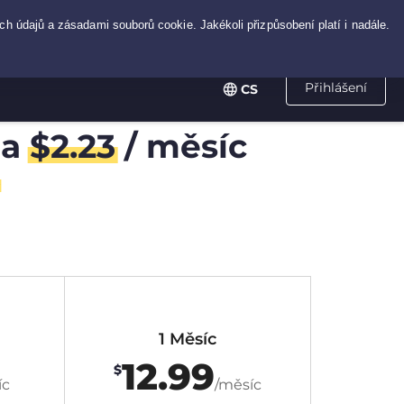
Přihlášení
CS
za
$
2.23
/ měsíc
1 Měsíc
12.99
$
íc
/měsíc