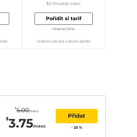
$12.99
každý měsíc
Pořídit si tarif
Včetně DPH
eněz
14denní záruka vrácení peněz
$
5.00
/měsíc
Přidat
3.75
$
/měsíc
-
25
%