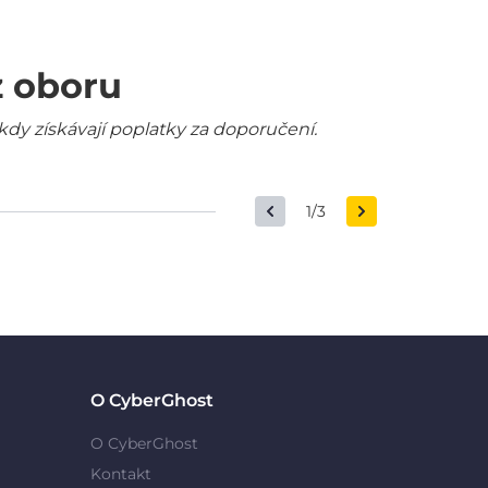
z oboru
kdy získávají poplatky za doporučení.
1/3
O CyberGhost
O CyberGhost
Kontakt