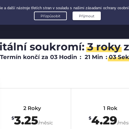
gitální soukromí:
3 roky
Termín končí za
03
Hodin
:
21
Min
:
02
Sek
2 Roky
1 Rok
3.25
4.29
$
$
/měsíc
/měs