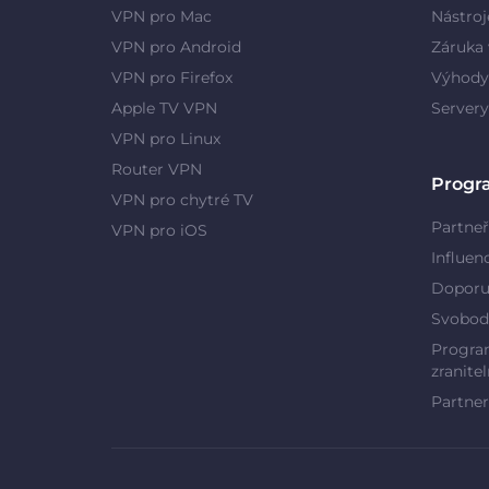
VPN pro Mac
Nástroj
VPN pro Android
Záruka 
VPN pro Firefox
Výhody
Apple TV VPN
Server
VPN pro Linux
Router VPN
Progr
VPN pro chytré TV
Partneř
VPN pro iOS
Influen
Doporu
Svobod
Program
zranitel
Partner