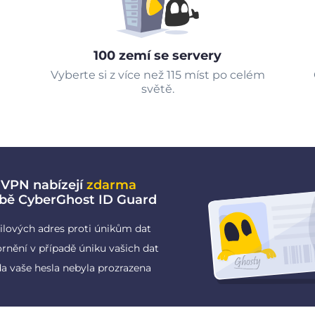
100 zemí se servery
Vyberte si z více než 115 míst po celém
světě.
 VPN nabízejí
zdarma
žbě CyberGhost ID Guard
ilových adres proti únikům dat
rnění v případě úniku vašich dat
da vaše hesla nebyla prozrazena