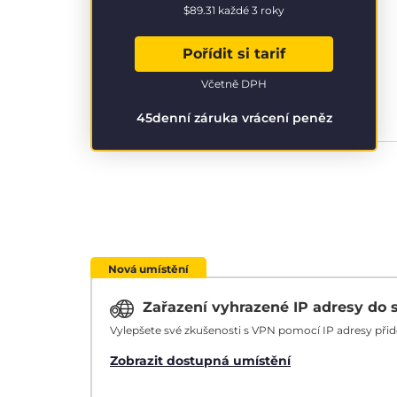
$89.31
každé 3 roky
Pořídit si tarif
Včetně DPH
45denní záruka vrácení peněz
Nová umístění
Zařazení vyhrazené IP adresy do 
Vylepšete své zkušenosti s VPN pomocí IP adresy při
Zobrazit dostupná umístění