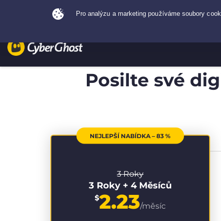
Posilte své di
NEJLEPŠÍ NABÍDKA – 83 %
3 Roky
3 Roky + 4 Měsíců
2.23
$
/měsíc