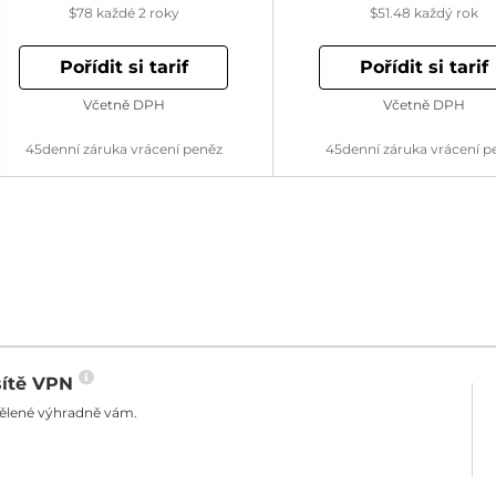
$78
každé 2 roky
$51.48
každý rok
Pořídit si tarif
Pořídit si tarif
Včetně DPH
Včetně DPH
45denní záruka vrácení peněz
45denní záruka vrácení p
sítě VPN
dělené výhradně vám.