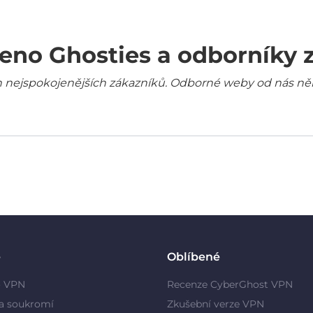
eno Ghosties a odborníky 
šich nejspokojenějších zákazníků. Odborné weby od nás ně
e
Oblíbené
o VPN
Recenze CyberGhost VPN
a soukromí
Zkušební verze VPN