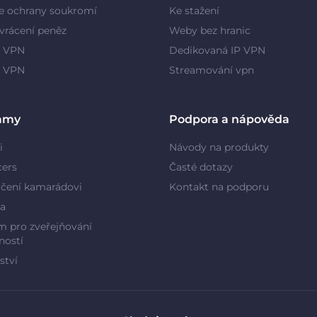
e ochrany soukromí
Ke stažení
vrácení peněz
Weby bez hranic
 VPN
Dedikovaná IP VPN
y VPN
Streamování vpn
amy
Podpora a nápověda
i
Návody na produkty
cers
Časté dotazy
čení kamarádovi
Kontakt na podporu
a
 pro zveřejňování
ností
ství