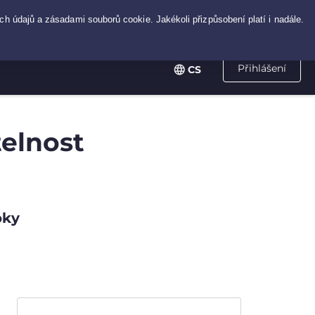
Přihlášení
CS
telnost
oky