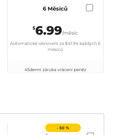
6 Měsíců
6.99
$
/měsíc
Automatické obnovení za
$41.94
každých 6
měsíců
45denní záruka vrácení peněz
- 50 %