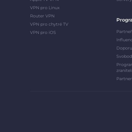
VPN pro Linux
Router VPN
Progr
VPN pro chytré TV
Partneř
VPN pro iOS
Influen
Doporu
Svobod
Program
zranitel
Partner