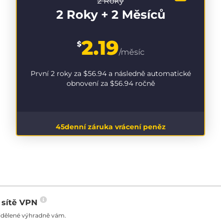
2 Roky
2 Roky + 2 Měsíců
2.19
$
/měsíc
První 2 roky za
$56.94
a následně automatické
obnovení za
$56.94
ročně
45denní záruka vrácení peněz
o sítě VPN
řidělené výhradně vám.