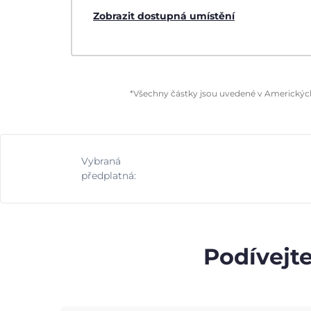
Zobrazit dostupná umístění
*Všechny částky jsou uvedené v Amerických 
Vybraná
předplatná:
Podívejte