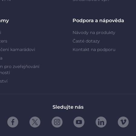
amy
Podpora a nápověda
i
Návody na produkty
cers
Časté dotazy
čení kamarádovi
Kontakt na podporu
a
 pro zveřejňování
ností
ství
Sledujte nás