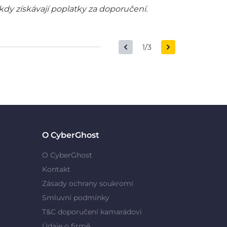
kdy získávají poplatky za doporučení.
1/3
O CyberGhost
O CyberGhost
Kontakt
Zásady ochrany soukromí
Smluvní podmínky
T&C doporučení kamarádovi
Údaje o firmě