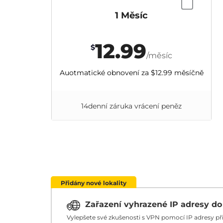
1 Měsíc
12.99
$
/měsíc
Auotmatické obnovení za
$12.99
měsíčně
14denní záruka vrácení peněz
Přidány nové lokality
Zařazení vyhrazené IP adresy d
Vylepšete své zkušenosti s VPN pomocí IP adresy p