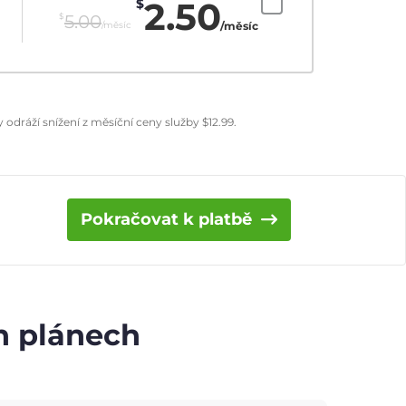
2.50
$
$
5.00
/měsíc
/měsíc
odráží snížení z měsíční ceny služby
$
12.99
.
Pokračovat k platbě
ch plánech