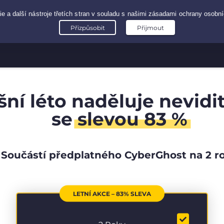
šní léto naděluje nevidi
se
slevou 83 %
Součástí předplatného CyberGhost na 2 r
LETNÍ AKCE – 83% SLEVA