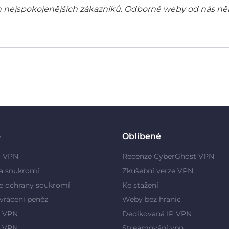
šich nejspokojenějších zákazníků. Odborné weby od nás ně
e
Oblíbené
o VPN
Recenze CyberGhost VPN
a soukromí
Zkušební verze VPN
e ochrany soukromí
Ke stažení
vrácení peněz
Weby bez hranic
 VPN
Dedikovaná IP VPN
y VPN
Streamování vpn