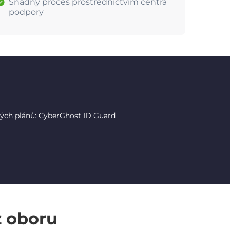
Snadný proces prostřednictvím centra
podpory
tých plánů: CyberGhost ID Guard
z oboru