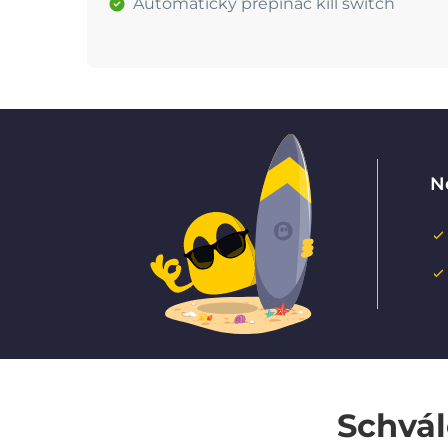
Automatický přepínač kill switch
N
Schvál