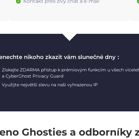
Kontakt přes živý chat a e-mail
enechte nikoho zkazit vám slunečné dny：
Získejte ZDARMA přístup k prémiovým funkcím u všech vícele
a CyberGhost Privacy Guard
Využijte největší slevu na naši vyhrazenou IP
eno Ghosties a odborníky 