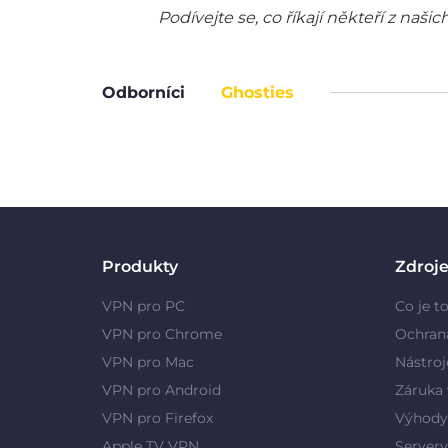
Podívejte se, co říkají někteří z na
Odborníci
Ghosties
Produkty
Zdroj
VPN pro PC
Co je t
VPN pro Chrome
Ochran
VPN pro Mac
Nástroj
VPN pro Android
Záruka 
VPN pro Firefox
Výhody
Apple TV VPN
Server