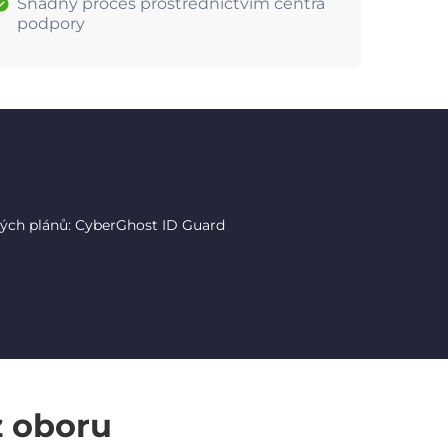
Snadný proces prostřednictvím centra
podpory
tých plánů: CyberGhost ID Guard
z oboru