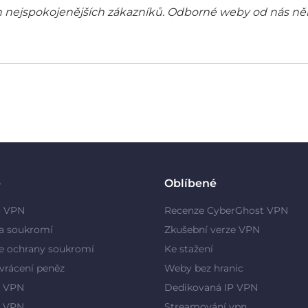
šich nejspokojenějších zákazníků. Odborné weby od nás ně
e
Oblíbené
o VPN
Recenze CyberGhost VPN
a soukromí
Zkušební verze VPN
e ochrany soukromí
Ke stažení
vrácení peněz
Weby bez hranic
 VPN
Dedikovaná IP VPN
y VPN
Streamování vpn