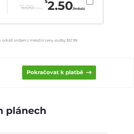
2.50
$
$
5.00
/měsíc
/měsíc
odráží snížení z měsíční ceny služby
$
12.99
.
Pokračovat k platbě
ch plánech