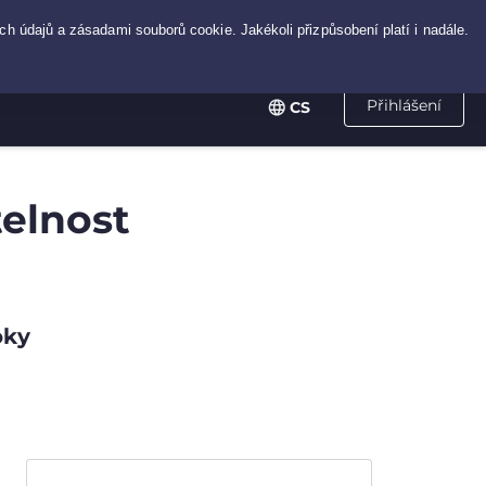
Přihlášení
CS
telnost
oky