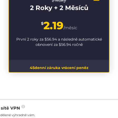
2 Roky
2 Roky + 2 Měsíců
2.19
$
/měsíc
První 2 roky za
$56.94
a následně automatické
obnovení za
$56.94
ročně
45denní záruka vrácení peněz
o sítě VPN
řidělené výhradně vám.