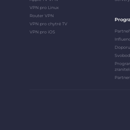
VPN pro Linux
Router VPN
Progr
VPN pro chytré TV
Partneř
VPN pro iOS
Influen
Doporu
Svobod
Program
zranitel
Partner