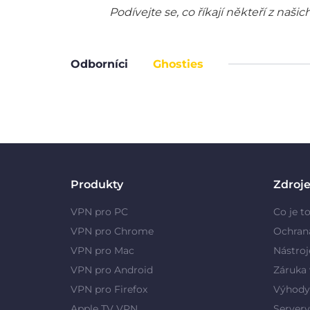
Podívejte se, co říkají někteří z na
Odborníci
Ghosties
Produkty
Zdroj
VPN pro PC
Co je t
VPN pro Chrome
Ochran
VPN pro Mac
Nástroj
VPN pro Android
Záruka 
VPN pro Firefox
Výhody
Apple TV VPN
Server