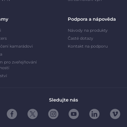
amy
Podpora a nápověda
i
Návody na produkty
cers
Časté dotazy
čení kamarádovi
Kontakt na podporu
a
 pro zveřejňování
ností
ství
Sledujte nás