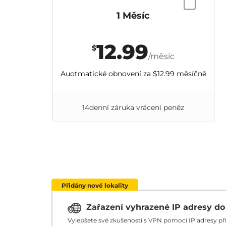
1 Měsíc
12.99
$
/měsíc
Auotmatické obnovení za
$12.99
měsíčně
14denní záruka vrácení peněz
Přidány nové lokality
Zařazení vyhrazené IP adresy d
Vylepšete své zkušenosti s VPN pomocí IP adresy p