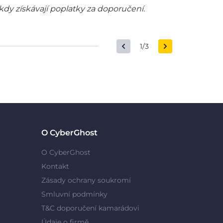
kdy získávají poplatky za doporučení.
1/3
O CyberGhost
O CyberGhost
Kontakt
Zásady ochrany soukromí
Smluvní podmínky
T&C doporučení kamarádovi
Údaje o firmě