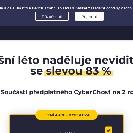
šní léto naděluje nevidi
se
slevou 83 %
Součástí předplatného CyberGhost na 2 r
LETNÍ AKCE – 83% SLEVA