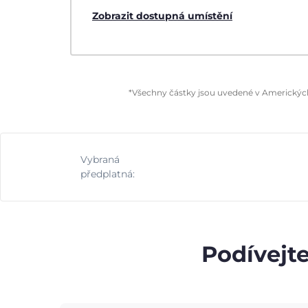
Zobrazit dostupná umístění
*Všechny částky jsou uvedené v Amerických 
Vybraná
předplatná:
Podívejte