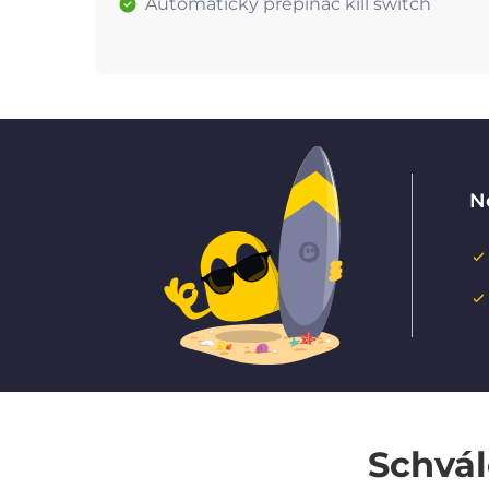
Automatický přepínač kill switch
N
Schvál