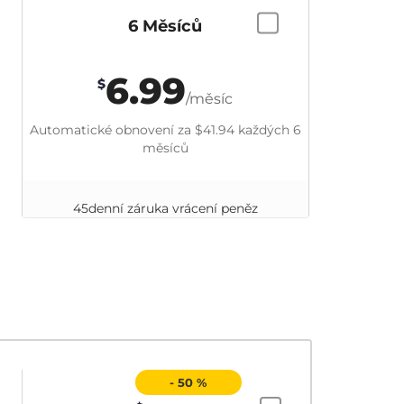
6 Měsíců
6.99
$
/měsíc
Automatické obnovení za
$41.94
každých 6
měsíců
45denní záruka vrácení peněz
- 50 %