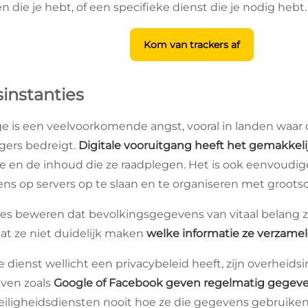
 die je hebt, of een specifieke dienst die je nodig hebt.
Kom van trackers af
sinstanties
 is een veelvoorkomende angst, vooral in landen waar 
gers bedreigt.
Digitale vooruitgang heeft het gemakke
tie en de inhoud die ze raadplegen. Het is ook eenvoudi
s op servers op te slaan en te organiseren met groots
es beweren dat bevolkingsgegevens van vitaal belang zij
at ze niet duidelijk maken
welke informatie ze verzame
dienst wellicht een privacybeleid heeft, zijn overheidsi
jven zoals
Google of Facebook geven regelmatig gegeven
eiligheidsdiensten nooit hoe ze die gegevens gebruike