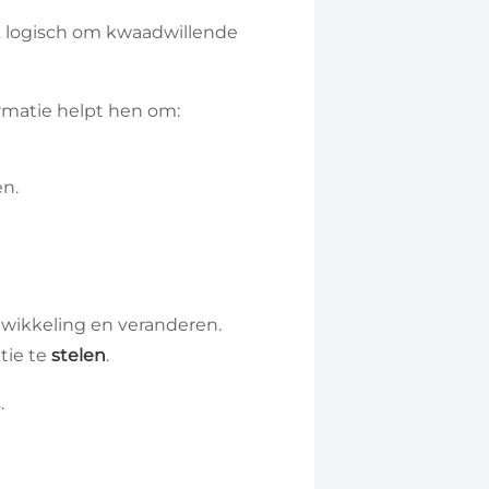
k logisch om kwaadwillende
rmatie helpt hen om:
en.
ntwikkeling en veranderen.
tie te
stelen
.
.