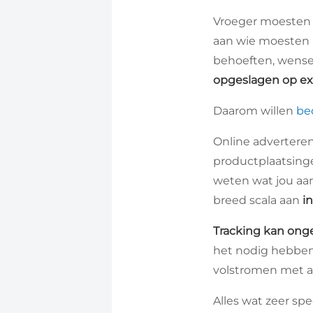
Vroeger moesten 
aan wie moesten a
behoeften, wense
opgeslagen op ex
Daarom willen
bed
Online advertere
productplaatsinge
weten wat jou aan
breed scala aan
i
Tracking kan ongelo
het nodig hebben
volstromen met a
Alles wat zeer spe