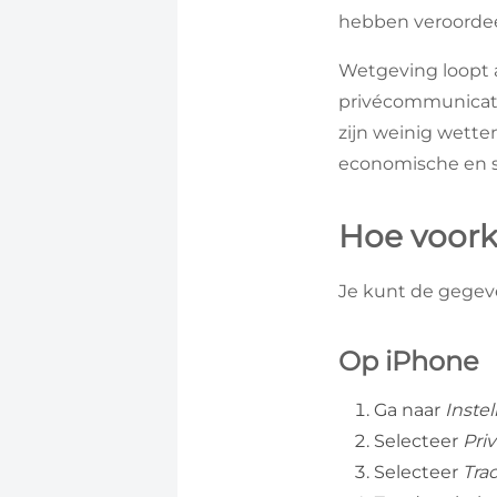
hebben veroordee
Wetgeving loopt 
privécommunicati
zijn weinig wett
economische en so
Hoe voork
Je kunt de gegeve
Op iPhone
Ga naar
Inste
Selecteer
Pri
Selecteer
Tra