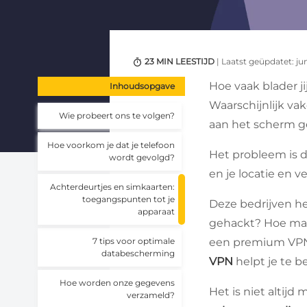
23 MIN LEESTIJD
| Laatst geüpdatet: ju
Hoe vaak blader j
Inhoudsopgave
Waarschijnlijk vak
Wie probeert ons te volgen?
aan het scherm g
Hoe voorkom je dat je telefoon
Het probleem is d
wordt gevolgd?
en je locatie en 
Achterdeurtjes en simkaarten:
toegangspunten tot je
Deze bedrijven h
apparaat
gehackt? Hoe ma
7 tips voor optimale
een premium VPN 
databescherming
VPN
helpt je te 
Hoe worden onze gegevens
Het is niet altijd
verzameld?