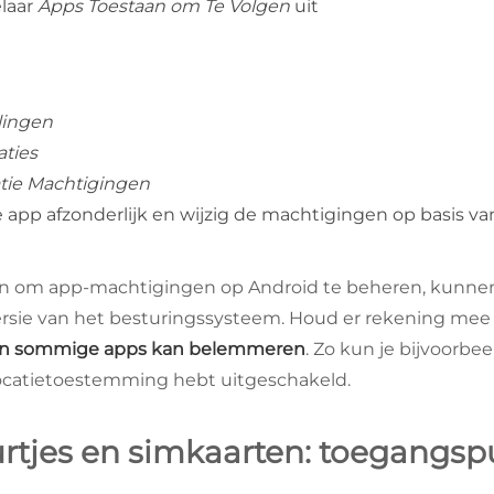
laar
Apps Toestaan om Te Volgen
uit
llingen
aties
tie Machtigingen
e app afzonderlijk en wijzig de machtigingen op basis v
n om app-machtigingen op Android te beheren, kunnen v
versie van het besturingssysteem. Houd er rekening mee
en sommige apps kan belemmeren
. Zo kun je bijvoorbe
locatietoestemming hebt uitgeschakeld.
rtjes en simkaarten: toegangspu