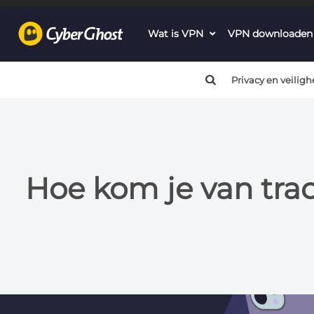
Wat is VPN
dropdown
VPN downloaden
menu
button
Privacy en veiligh
Hoe kom je van trac