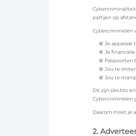
Cybercriminalite
partijen op afsta
Cybercriminelen v
🚨 Je apparaat 
🚨 Je financië
🚨 Paspoorten t
🚨 Jou te imiter
🚨 Jou te manip
Dit zijn slechts e
Cybercriminelen g
Daarom moet je alt
2. Advertee