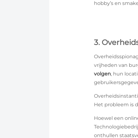
hobby’s en smaken
3. Overheid
Overheidsspionage
vrijheden van bur
volgen
, hun loca
gebruikersgegeven
Overheidsinstanti
Het probleem is d
Hoewel een online 
Technologiebedri
onthullen staatsv