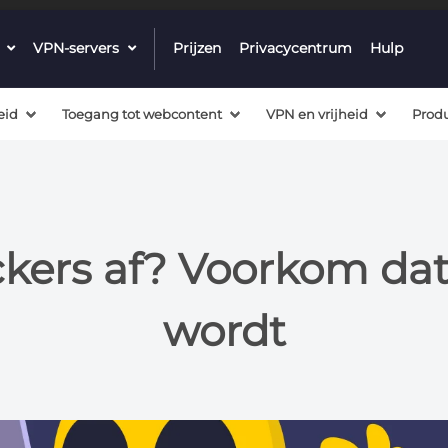
dropdown
VPN-servers
dropdown
Prijzen
Privacycentrum
Hulp
menu
menu
button
button
eid
Toegang tot webcontent
VPN en vrijheid
Prod
kers af? Voorkom dat
wordt